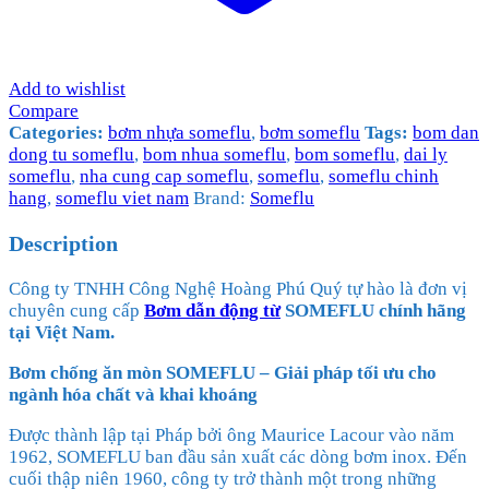
Add to wishlist
Compare
Categories:
bơm nhựa someflu
,
bơm someflu
Tags:
bom dan
dong tu someflu
,
bom nhua someflu
,
bom someflu
,
dai ly
someflu
,
nha cung cap someflu
,
someflu
,
someflu chinh
hang
,
someflu viet nam
Brand:
Someflu
Description
Công ty TNHH Công Nghệ Hoàng Phú Quý tự hào là đơn vị
chuyên cung cấp
Bơm dẫn động từ
SOMEFLU chính hãng
tại Việt Nam.
Bơm chống ăn mòn SOMEFLU – Giải pháp tối ưu cho
ngành hóa chất và khai khoáng
Được thành lập tại Pháp bởi ông Maurice Lacour vào năm
1962, SOMEFLU ban đầu sản xuất các dòng bơm inox. Đến
cuối thập niên 1960, công ty trở thành một trong những