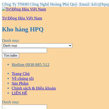
Công Ty TNHH Công Nghệ Hoàng Phú Quý. Email: kd1@hpq
Tự Động Hóa Việt Nam
Kho hàng HPQ
Danh mục
Tìm kiếm
Hotline
0938 885 512
Trang Chủ
Về chúng tôi
Sản Phẩm
Chính sách & Điều khoản
LIÊN HỆ
Danh mục