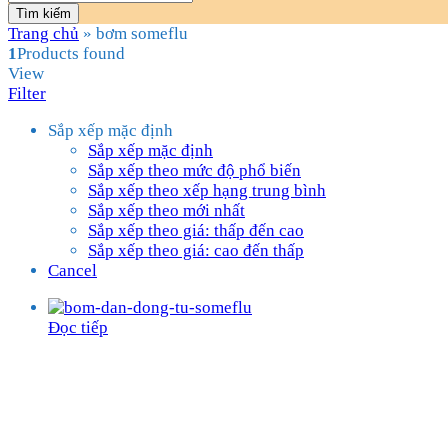
Tìm kiếm
Trang chủ
»
bơm someflu
1
Products found
View
Filter
Sắp xếp mặc định
Sắp xếp mặc định
Sắp xếp theo mức độ phổ biến
Sắp xếp theo xếp hạng trung bình
Sắp xếp theo mới nhất
Sắp xếp theo giá: thấp đến cao
Sắp xếp theo giá: cao đến thấp
Cancel
Đọc tiếp