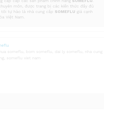
ung cấp cấp các sản phẩm chính hãng
SOMEFLU
.
chuyên môn, được trang bị các kiến thức đầy đủ
 tôi tự hào là nhà cung cấp
SOMEFLU
giá cạnh
hóa Việt Nam.
eflu
hua someflu
,
bom someflu
,
dai ly someflu
,
nha cung
ng
,
someflu viet nam