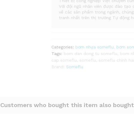
Thiết bị công nghiệp Việt chuyên c
Với đội ngũ nhân viên được đào tạo 
về các sản phẩm trong ngành, chúng
tranh nhất trên thị trường Tự động 
Categories:
bơm nhựa someflu
,
bơm som
Tags:
bom dan dong tu someflu
,
bom n
cap someflu
,
someflu
,
someflu chinh ha
Brand:
Someflu
Customers who bought this item also bought