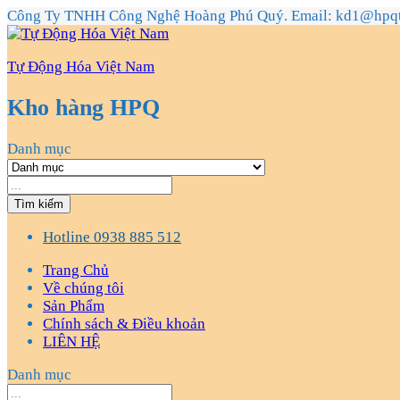
Công Ty TNHH Công Nghệ Hoàng Phú Quý. Email: kd1@hpq
Tự Động Hóa Việt Nam
Kho hàng HPQ
Danh mục
Tìm kiếm
Hotline
0938 885 512
Trang Chủ
Về chúng tôi
Sản Phẩm
Chính sách & Điều khoản
LIÊN HỆ
Danh mục