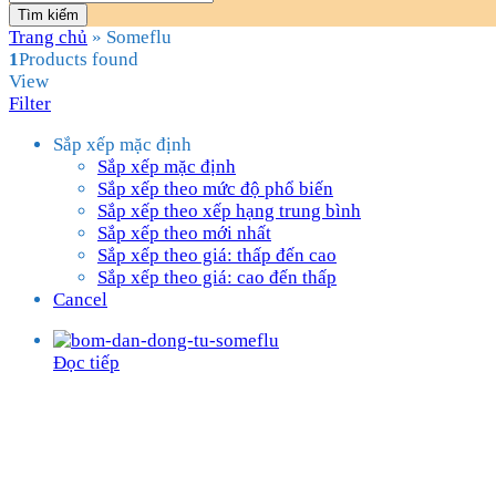
Tìm kiếm
Trang chủ
»
Someflu
1
Products found
View
Filter
Sắp xếp mặc định
Sắp xếp mặc định
Sắp xếp theo mức độ phổ biến
Sắp xếp theo xếp hạng trung bình
Sắp xếp theo mới nhất
Sắp xếp theo giá: thấp đến cao
Sắp xếp theo giá: cao đến thấp
Cancel
Đọc tiếp