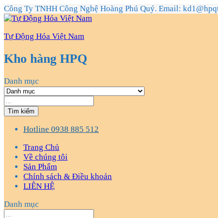
Công Ty TNHH Công Nghệ Hoàng Phú Quý. Email: kd1@hpq
Tự Động Hóa Việt Nam
Kho hàng HPQ
Danh mục
Tìm kiếm
Hotline
0938 885 512
Trang Chủ
Về chúng tôi
Sản Phẩm
Chính sách & Điều khoản
LIÊN HỆ
Danh mục