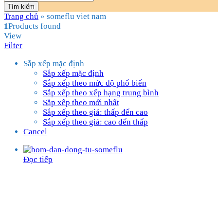
Tìm kiếm
Trang chủ
»
someflu viet nam
1
Products found
View
Filter
Sắp xếp mặc định
Sắp xếp mặc định
Sắp xếp theo mức độ phổ biến
Sắp xếp theo xếp hạng trung bình
Sắp xếp theo mới nhất
Sắp xếp theo giá: thấp đến cao
Sắp xếp theo giá: cao đến thấp
Cancel
Đọc tiếp