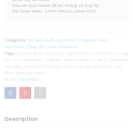
Cảm ơn quý khách đã tin tưởng và ủng hộ.
Giá tham khảo: 3.000.000/pc (chưa VAT)
Categories:
Bộ điều khiển Hycontrol
,
Công tắc mức
Hycontrol
,
Công tắc phao Hycontrol
Tags:
bo dieu khien hycontrol
,
cam bien muc hycontrol
,
cong
tac muc hycontrol
,
cong tac phao hycontrol
,
dai ly hycontrol
viet nam
,
hycontrol viet nam
,
nha cung cap hycontrol
,
nha
phan phoi hycontrol
Brand:
Hycontrol
Description