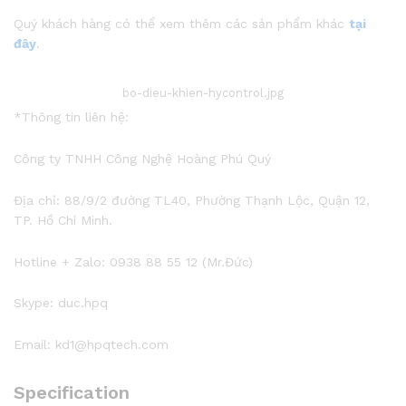
Quý khách hàng có thể xem thêm các sản phẩm khác
tại
đây
.
bo-dieu-khien-hycontrol.jpg
*Thông tin liên hệ:
Công ty TNHH Công Nghệ Hoàng Phú Quý
Địa chỉ: 88/9/2 đường TL40, Phường Thạnh Lộc, Quận 12,
TP. Hồ Chí Minh.
Hotline + Zalo: 0938 88 55 12 (Mr.Đức)
Skype: duc.hpq
Email: kd1@hpqtech.com
Specification