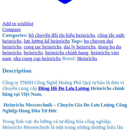
Add to wishlist
Compare
Categories:
bộ chuyển đổi tín hiệu heinrichs
,
công tắc mức
heinrichs
,
lưu lượng kế heinrichs
Tags:
bo chuyen doi
heinrichs
,
cong tac heinrichs
,
dai ly heinrichs
,
dong ho do
heinrichs
,
heinrichs
,
heinrichs chinh hang
,
heinrichs viet
nam
,
nha cung cap heinrichs
Brand:
Heinrichs
Description
Công ty TNHH Công Nghệ Hoàng Phú Quý tự hào là đơn vị
chuyên cung cấp
Đồng Hồ Đo Lưu Lượng
Heinrichs chính
hãng tại Việt Nam.
Heinrichs Messtechnik – Chuyên Gia Đo Lưu Lượng Công
Nghiệp Hàng Đầu Từ Đức
Trong lĩnh vực đo lường và tự động hóa công nghiệp,
Heinrichs Messtechnik là một trong những thương hiệu lâu