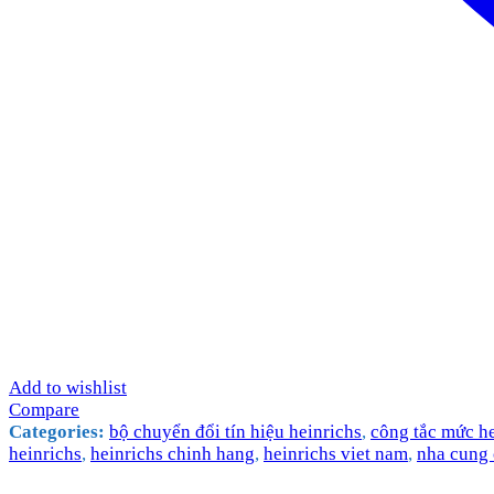
Add to wishlist
Compare
Categories:
bộ chuyển đổi tín hiệu heinrichs
,
công tắc mức he
heinrichs
,
heinrichs chinh hang
,
heinrichs viet nam
,
nha cung 