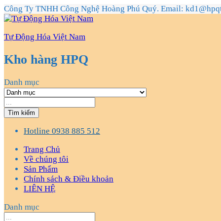
Công Ty TNHH Công Nghệ Hoàng Phú Quý. Email: kd1@hpq
Tự Động Hóa Việt Nam
Kho hàng HPQ
Danh mục
Tìm kiếm
Hotline
0938 885 512
Trang Chủ
Về chúng tôi
Sản Phẩm
Chính sách & Điều khoản
LIÊN HỆ
Danh mục