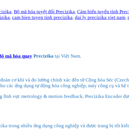
cizika
,
Bộ mã hóa tuyệt đối Precizika
,
Cảm biến tuyến tính Prec
izika
,
cam bien tuyen tinh precizika
,
dai ly precizika viet nam
,
Bộ mã hóa quay
Precizika
tại Việt Nam.
p đoàn cơ khí và đo lường chính xác đến từ Cộng hòa Séc (Czech
 cho các ứng dụng tự động hóa công nghiệp, máy công cụ và hệ 
 lĩnh vực metrology & motion feedback, Precizika Encoder đượ
zika trong nhiều ứng dụng công nghiệp và được trang bị tốt ki