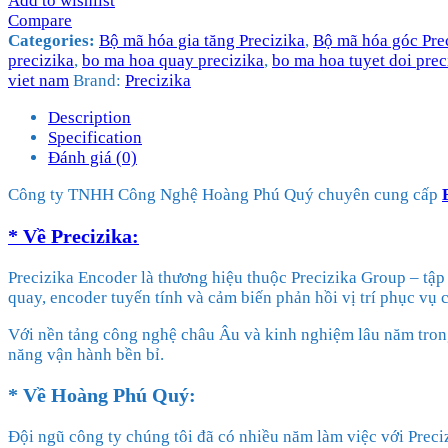
Add to wishlist
Compare
Categories:
Bộ mã hóa gia tăng Precizika
,
Bộ mã hóa góc Pre
precizika
,
bo ma hoa quay precizika
,
bo ma hoa tuyet doi prec
viet nam
Brand:
Precizika
Description
Specification
Đánh giá (0)
Công ty TNHH Công Nghệ Hoàng Phú Quý chuyên cung cấp
* Về
Precizika
:
Precizika Encoder là thương hiệu thuộc Precizika Group – tậ
quay, encoder tuyến tính và cảm biến phản hồi vị trí phục vụ
Với nền tảng công nghệ châu Âu và kinh nghiệm lâu năm trong
năng vận hành bền bỉ.
* Về
Hoàng Phú Quý
:
Đội ngũ công ty chúng tôi đã có nhiều năm làm việc với Preci