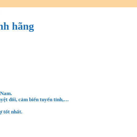
g
ính hãng
t Nam.
ệt đối, cảm biến tuyến tính,
…
 tốt nhất.