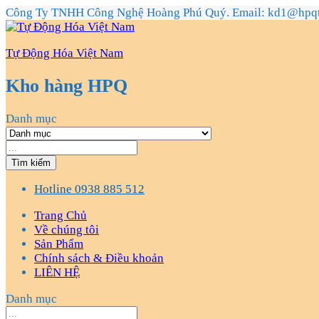
Công Ty TNHH Công Nghệ Hoàng Phú Quý. Email: kd1@hpq
Tự Động Hóa Việt Nam
Kho hàng HPQ
Danh mục
Tìm kiếm
Hotline
0938 885 512
Trang Chủ
Về chúng tôi
Sản Phẩm
Chính sách & Điều khoản
LIÊN HỆ
Danh mục