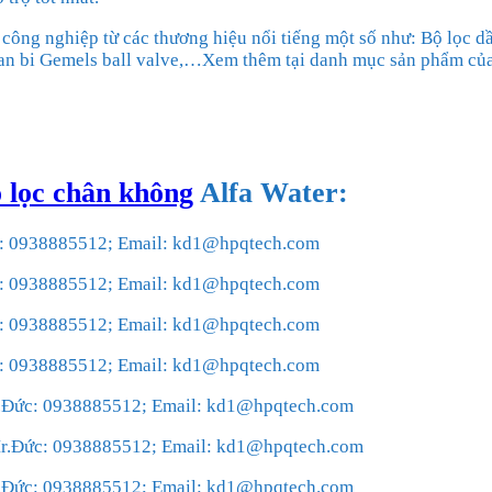
công nghiệp từ các thương hiệu nổi tiếng một số như: Bộ lọc dầu
 Van bi Gemels ball valve,…Xem thêm tại danh mục sản phẩm của
 lọc chân không
Alfa Water
:
ức: 0938885512; Email: kd1@hpqtech.com
ức: 0938885512; Email: kd1@hpqtech.com
ức: 0938885512; Email: kd1@hpqtech.com
ức: 0938885512; Email: kd1@hpqtech.com
Mr.Đức: 0938885512; Email: kd1@hpqtech.com
 Mr.Đức: 0938885512; Email: kd1@hpqtech.com
Mr.Đức: 0938885512; Email: kd1@hpqtech.com