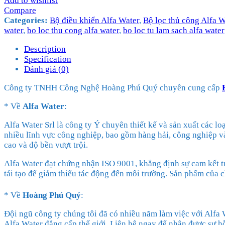
Add to wishlist
Compare
Categories:
Bộ điều khiển Alfa Water
,
Bộ lọc thủ công Alfa W
water
,
bo loc thu cong alfa water
,
bo loc tu lam sach alfa water
Description
Specification
Đánh giá (0)
Công ty TNHH Công Nghệ Hoàng Phú Quý chuyên cung cấp
* Về
Alfa Water
:
Alfa Water Srl là công ty Ý chuyên thiết kế và sản xuất các l
nhiều lĩnh vực công nghiệp, bao gồm hàng hải, công nghiệp và 
cao và độ bền vượt trội.
Alfa Water đạt chứng nhận ISO 9001, khẳng định sự cam kết tr
tái tạo để giảm thiểu tác động đến môi trường. Sản phẩm của 
* Về
Hoàng Phú Quý
:
Đội ngũ công ty chúng tôi đã có nhiều năm làm việc với Alfa 
Alfa Water đẳng cấp thế giới. Liên hệ ngay để nhận được sự hỗ 