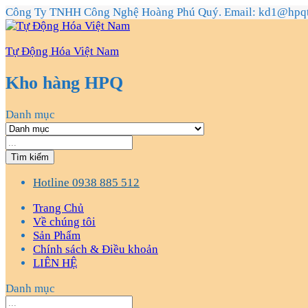
Công Ty TNHH Công Nghệ Hoàng Phú Quý. Email: kd1@hpq
Tự Động Hóa Việt Nam
Kho hàng HPQ
Danh mục
Tìm kiếm
Hotline
0938 885 512
Trang Chủ
Về chúng tôi
Sản Phẩm
Chính sách & Điều khoản
LIÊN HỆ
Danh mục