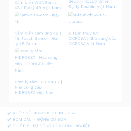
deublin Rotary Union |
Cảm biến WDA Series
Đại lý Deublin Việt Nam
4B | Đại lý 4B Việt Nam
Cảm biến cảm ứng 4B |
Xi lanh thủy lực
4B Touch Sensor | Đại
CICROSA | Nhà cung cấp
lý 4B Braime
CICROSA Việt Nam
Bơm ly tâm HIDROBEX |
Nhà cung cấp
HIDROBEX Việt Nam
✔️ KHỚP NỐI XOAY DEUBLIN - USA
✔️ BƠM DẦU – ĐỘNG CƠ BƠM
✔️ THIẾT BỊ TỰ ĐỘNG HOÁ CÔNG NGHIỆP