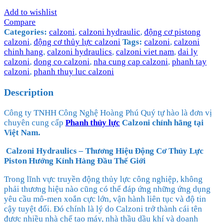
Add to wishlist
Compare
Categories:
calzoni
,
calzoni hydraulic
,
động cơ pistong
calzoni
,
động cơ thủy lực calzoni
Tags:
calzoni
,
calzoni
chinh hang
,
calzoni hydraulics
,
calzoni viet nam
,
dai ly
calzoni
,
dong co calzoni
,
nha cung cap calzoni
,
phanh tay
calzoni
,
phanh thuy luc calzoni
Description
Công ty TNHH Công Nghệ Hoàng Phú Quý tự hào là đơn vị
chuyên cung cấp
Phanh thủy lực
Calzoni chính hãng tại
Việt Nam.
Calzoni Hydraulics – Thương Hiệu Động Cơ Thủy Lực
Piston Hướng Kính Hàng Đầu Thế Giới
Trong lĩnh vực truyền động thủy lực công nghiệp, không
phải thương hiệu nào cũng có thể đáp ứng những ứng dụng
yêu cầu mô-men xoắn cực lớn, vận hành liên tục và độ tin
cậy tuyệt đối. Đó chính là lý do Calzoni trở thành cái tên
được nhiều nhà chế tạo máy, nhà thầu dầu khí và doanh