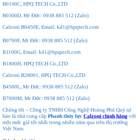
B0190C, HPQ TECH Co.,LTD
B0300D, Mr Đức: 0938 885 512 (Zalo)
Calzoni B0450E, Email: kd1@hpqtech.com
B0700F, Mr Đức: 0938 885 512 (Zalo)
B1100G, Email: kd1@hpqtech.com
B1800H, HPQ TECH Co.,LTD
Calzoni B28001, HPQ TECH Co.,LTD
B4500L, Mr Đức: 0938 885 512 (Zalo)
B7000M, Mr Đức: 0938 885 512 (Zalo)
Chúng tôi – Công ty TNHH Công Nghệ Hoàng Phú Quý tự
hào là nhà cung cấp
Phanh thủy lực
Calzoni chính hãng
với
một mức giá tốt nhất trong nhiều năm qua trên thị trường
Việt Nam.