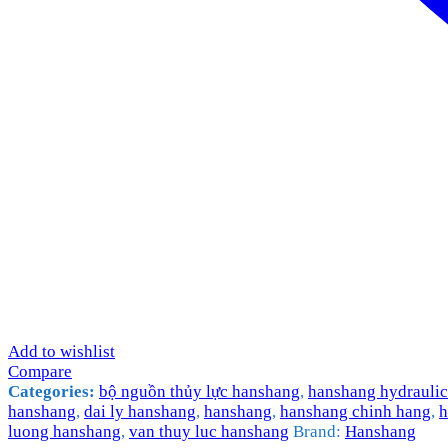
Add to wishlist
Compare
Categories:
bộ nguồn thủy lực hanshang
,
hanshang hydraulic
hanshang
,
dai ly hanshang
,
hanshang
,
hanshang chinh hang
,
h
luong hanshang
,
van thuy luc hanshang
Brand:
Hanshang