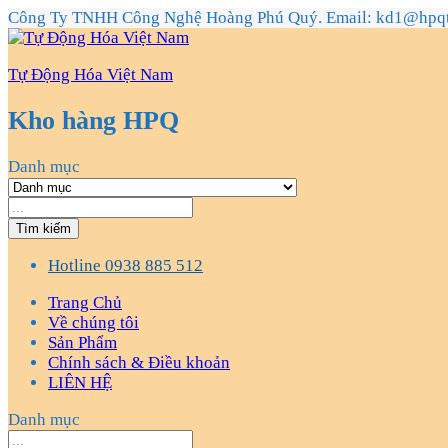
Công Ty TNHH Công Nghệ Hoàng Phú Quý. Email: kd1@hpq
Tự Động Hóa Việt Nam
Kho hàng HPQ
Danh mục
Tìm kiếm
Hotline
0938 885 512
Trang Chủ
Về chúng tôi
Sản Phẩm
Chính sách & Điều khoản
LIÊN HỆ
Danh mục