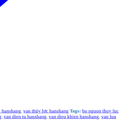
g hanshang
,
van thủy lực hanshang
Tags:
bo nguon thuy luc
g
,
van dien tu hanshang
,
van dieu khien hanshang
,
van luu