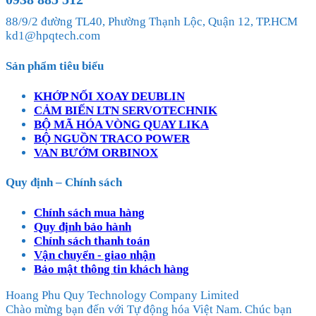
88/9/2 đường TL40, Phường Thạnh Lộc, Quận 12, TP.HCM
kd1@hpqtech.com
Sản phẩm tiêu biểu
KHỚP NỐI XOAY DEUBLIN
CẢM BIẾN LTN SERVOTECHNIK
BỘ MÃ HÓA VÒNG QUAY LIKA
BỘ NGUỒN TRACO POWER
VAN BƯỚM ORBINOX
Quy định – Chính sách
Chính sách mua hàng
Quy định bảo hành
Chính sách thanh toán
Vận chuyển - giao nhận
Bảo mật thông tin khách hàng
Hoang Phu Quy Technology Company Limited
Chào mừng bạn đến với Tự động hóa Việt Nam. Chúc bạn