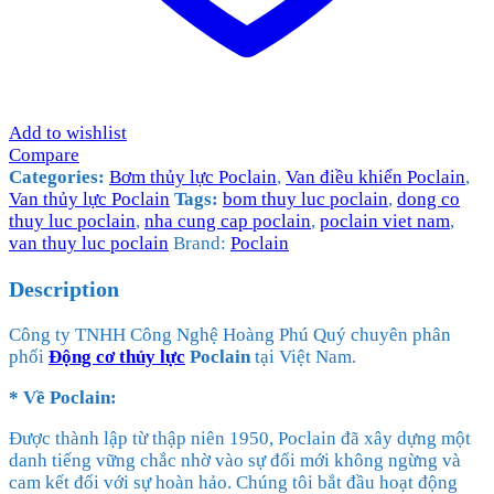
Add to wishlist
Compare
Categories:
Bơm thủy lực Poclain
,
Van điều khiển Poclain
,
Van thủy lực Poclain
Tags:
bom thuy luc poclain
,
dong co
thuy luc poclain
,
nha cung cap poclain
,
poclain viet nam
,
van thuy luc poclain
Brand:
Poclain
Description
Công ty TNHH Công Nghệ Hoàng Phú Quý chuyên phân
phối
Động cơ thủy lực
Poclain
tại Việt Nam.
* Về Poclain:
Được thành lập từ thập niên 1950, Poclain đã xây dựng một
danh tiếng vững chắc nhờ vào sự đổi mới không ngừng và
cam kết đối với sự hoàn hảo. Chúng tôi bắt đầu hoạt động