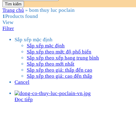
Tìm kiếm
Trang chủ
»
bom thuy luc poclain
1
Products found
View
Filter
Sắp xếp mặc định
Sắp xếp mặc định
Sắp xếp theo mức độ phổ biến
Sắp xếp theo xếp hạng trung bình
Sắp xếp theo mới nhất
Sắp xếp theo giá: thấp đến cao
Sắp xếp theo giá: cao đến thấp
Cancel
Đọc tiếp