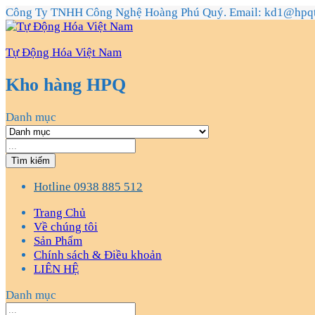
Công Ty TNHH Công Nghệ Hoàng Phú Quý. Email: kd1@hpq
Tự Động Hóa Việt Nam
Kho hàng HPQ
Danh mục
Tìm kiếm
Hotline
0938 885 512
Trang Chủ
Về chúng tôi
Sản Phẩm
Chính sách & Điều khoản
LIÊN HỆ
Danh mục