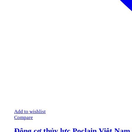
Add to wishlist
Compare
Động cơ thủy lực Poclain Việt Nam