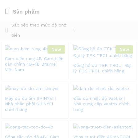
Sản phẩm
Sắp xếp theo mức độ phổ
biến
New
New
Cảm biến rung 4B-Cảm biến
căn chỉnh 4B-4B Braime
Đồng hồ đo TEK TROL | Đại
Việt Nam
lý TEK TROL chính hãng
Máy đo độ ẩm SHINYEI |
Đầu dò nhiệt độ Vaetrix |
Nhà phân phối SHINYEI
Nhà cung cấp Vaetrix chính
chính hãng
hang
Công tắc tốc độ 4B | Cảm
Vòng trượt điện ASIANTOOL