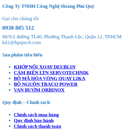
Công Ty TNHH Công Nghệ Hoàng Phú Quý
Gọi cho chúng tôi
0938 885 512
88/9/2 đường TL40, Phường Thạnh Lộc, Quận 12, TP.HCM
kd1@hpqtech.com
Sản phẩm tiêu biểu
KHỚP NỐI XOAY DEUBLIN
CẢM BIẾN LTN SERVOTECHNIK
BỘ MÃ HÓA VÒNG QUAY LIKA
BỘ NGUỒN TRACO POWER
VAN BƯỚM ORBINOX
Quy định – Chính sách
Chính sách mua hàng
Quy định bảo hành
Chính sách thanh toán