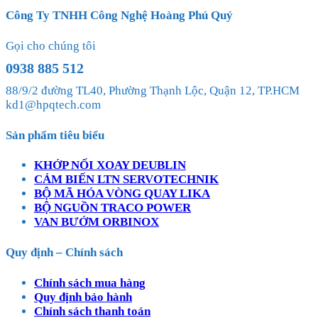
Công Ty TNHH Công Nghệ Hoàng Phú Quý
Gọi cho chúng tôi
0938 885 512
88/9/2 đường TL40, Phường Thạnh Lộc, Quận 12, TP.HCM
kd1@hpqtech.com
Sản phẩm tiêu biểu
KHỚP NỐI XOAY DEUBLIN
CẢM BIẾN LTN SERVOTECHNIK
BỘ MÃ HÓA VÒNG QUAY LIKA
BỘ NGUỒN TRACO POWER
VAN BƯỚM ORBINOX
Quy định – Chính sách
Chính sách mua hàng
Quy định bảo hành
Chính sách thanh toán