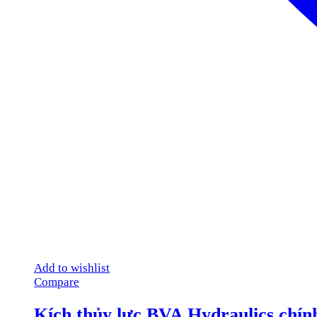
Add to wishlist
Compare
Kích thủy lực BVA Hydraulics chín