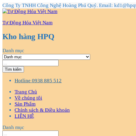
Công Ty TNHH Công Nghệ Hoàng Phú Quý. Email: kd1@hpq
Tự Động Hóa Việt Nam
Kho hàng HPQ
Danh mục
Tìm kiếm
Hotline
0938 885 512
Trang Chủ
Về chúng tôi
Sản Phẩm
Chính sách & Điều khoản
LIÊN HỆ
Danh mục