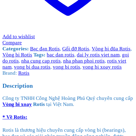
Add to wishlist
Compare
Categories:
Bạc đạn Rotis
,
Gối đỡ Rotis
,
Vòng bi đũa Rotis
,
Vòng bi Rotis
Tags:
bac dan rotis
,
dai ly rotis viet nam
,
goi
do rotis
,
nha cung cap rotis
,
nha phan phoi rotis
,
rotis viet
nam
,
vong bi dua rotis
,
vong bi rotis
,
vong bi xoay rotis
Brand:
Rotis
Description
Công ty TNHH Công Nghệ Hoàng Phú Quý chuyên cung cấp
Vòng bi xoay
Rotis
tại Việt Nam.
* Về
Rotis
:
Rotis là thương hiệu chuyên cung cấp vòng bi (bearings),