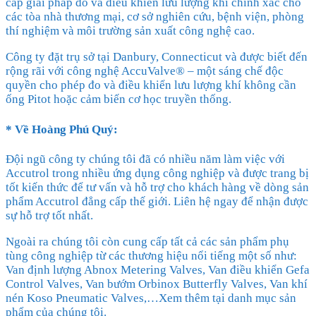
cấp giải pháp đo và điều khiển lưu lượng khí chính xác cho
các tòa nhà thương mại, cơ sở nghiên cứu, bệnh viện, phòng
thí nghiệm và môi trường sản xuất công nghệ cao.
Công ty đặt trụ sở tại Danbury, Connecticut và được biết đến
rộng rãi với công nghệ AccuValve® – một sáng chế độc
quyền cho phép đo và điều khiển lưu lượng khí không cần
ống Pitot hoặc cảm biến cơ học truyền thống.
* Về
Hoàng Phú Quý
:
Đội ngũ công ty chúng tôi đã có nhiều năm làm việc với
Accutrol trong nhiều ứng dụng công nghiệp và được trang bị
tốt kiến thức để tư vấn và hỗ trợ cho khách hàng về dòng sản
phẩm Accutrol đẳng cấp thế giới. Liên hệ ngay để nhận được
sự hỗ trợ tốt nhất.
Ngoài ra chúng tôi còn cung cấp tất cả các sản phẩm phụ
tùng công nghiệp từ các thương hiệu nổi tiếng một số như:
Van định lượng Abnox Metering Valves, Van điều khiển Gefa
Control Valves, Van bướm Orbinox Butterfly Valves, Van khí
nén Koso Pneumatic Valves,…Xem thêm tại danh mục sản
phẩm của chúng tôi.