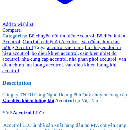
Add to wishlist
Compare
Categories:
Bộ chuyển đổi tín hiệu Accutrol
,
Bộ điều khiển
Accutrol
,
Cảm biến nhiệt độ Accutrol
,
Van điều chỉnh lưu
lượng Accutrol
Tags:
accutrol viet nam
,
bo chuyen doi tin
hieu accutrol
,
bo dieu khien accutrol
,
cam bien nhiet do
accutrol
,
nha cung cap accutrol
,
nha phan phoi accutrol
,
van
dieu chinh luu luong accutrol
,
van dieu khien luong khi
accutrol
Description
Công ty TNHH Công Nghệ Hoàng Phú Quý chuyên cung cấp
Van điều khiển luồng khí
Accutrol
tại Việt Nam.
* Về
Accutrol LLC
:
​ Accutrol LLC là nhà sản xuất hàng đầu tại Mỹ, chuyên cung