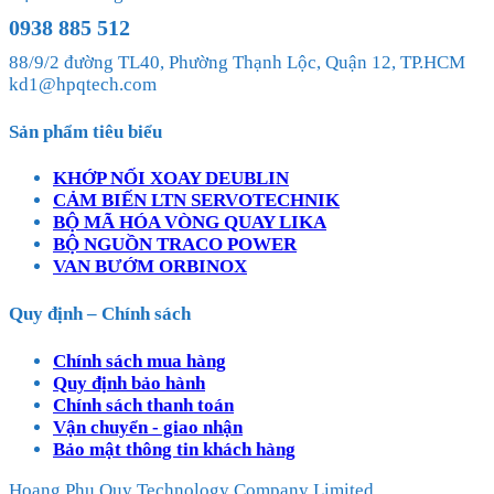
0938 885 512
88/9/2 đường TL40, Phường Thạnh Lộc, Quận 12, TP.HCM
kd1@hpqtech.com
Sản phẩm tiêu biểu
KHỚP NỐI XOAY DEUBLIN
CẢM BIẾN LTN SERVOTECHNIK
BỘ MÃ HÓA VÒNG QUAY LIKA
BỘ NGUỒN TRACO POWER
VAN BƯỚM ORBINOX
Quy định – Chính sách
Chính sách mua hàng
Quy định bảo hành
Chính sách thanh toán
Vận chuyển - giao nhận
Bảo mật thông tin khách hàng
Hoang Phu Quy Technology Company Limited