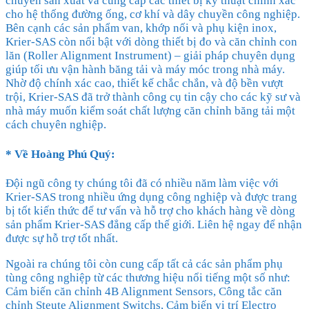
chuyên sản xuất và cung cấp các thiết bị kỹ thuật chính xác
cho hệ thống đường ống, cơ khí và dây chuyền công nghiệp.
Bên cạnh các sản phẩm van, khớp nối và phụ kiện inox,
Krier-SAS còn nổi bật với dòng thiết bị đo và căn chỉnh con
lăn (Roller Alignment Instrument) – giải pháp chuyên dụng
giúp tối ưu vận hành băng tải và máy móc trong nhà máy.
Nhờ độ chính xác cao, thiết kế chắc chắn, và độ bền vượt
trội, Krier-SAS đã trở thành công cụ tin cậy cho các kỹ sư và
nhà máy muốn kiểm soát chất lượng căn chỉnh băng tải một
cách chuyên nghiệp.
* Về
Hoàng Phú Quý
:
Đội ngũ công ty chúng tôi đã có nhiều năm làm việc với
Krier-SAS trong nhiều ứng dụng công nghiệp và được trang
bị tốt kiến thức để tư vấn và hỗ trợ cho khách hàng về dòng
sản phẩm Krier-SAS đẳng cấp thế giới. Liên hệ ngay để nhận
được sự hỗ trợ tốt nhất.
Ngoài ra chúng tôi còn cung cấp tất cả các sản phẩm phụ
tùng công nghiệp từ các thương hiệu nổi tiếng một số như:
Cảm biến căn chỉnh 4B Alignment Sensors, Công tắc căn
chỉnh Steute Alignment Switchs, Cảm biến vị trí Electro