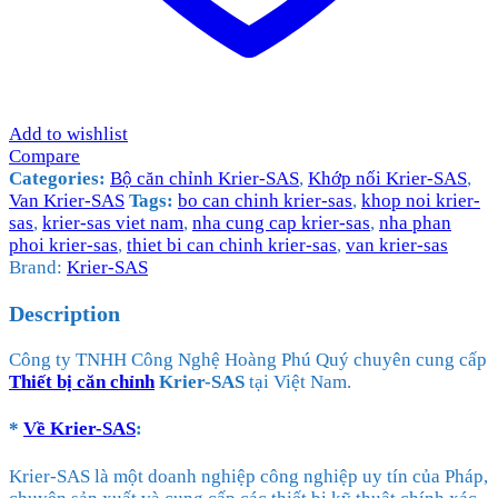
Add to wishlist
Compare
Categories:
Bộ căn chỉnh Krier-SAS
,
Khớp nối Krier-SAS
,
Van Krier-SAS
Tags:
bo can chinh krier-sas
,
khop noi krier-
sas
,
krier-sas viet nam
,
nha cung cap krier-sas
,
nha phan
phoi krier-sas
,
thiet bi can chinh krier-sas
,
van krier-sas
Brand:
Krier-SAS
Description
Công ty TNHH Công Nghệ Hoàng Phú Quý chuyên cung cấp
Thiết bị căn chỉnh
Krier-SAS
tại Việt Nam.
*
Về
Krier-SAS
:
Krier-SAS là một doanh nghiệp công nghiệp uy tín của Pháp,