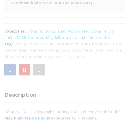
Giá tham khảo: 1.729.000/pc (chưa VAT)
Categories:
Đồng hồ đo áp suất Motometer
,
Đồng hồ đo
nhiệt độ Motometer
,
Máy kiểm tra áp suất Motometer
Tags:
dong ho do ap suat motometer
,
dong ho do nhiet do
motometer
,
may kiem tra ap suat motometer
,
may kiem tra
do nen motometer
,
motometer viet nam
Description
Công ty TNHH Công Nghệ Hoàng Phú Quý chuyên phân phối
Máy kiểm tra độ nén
Motometer
tại Việt Nam.