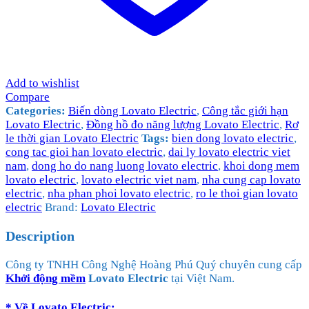
Add to wishlist
Compare
Categories:
Biến dòng Lovato Electric
,
Công tắc giới hạn
Lovato Electric
,
Đồng hồ đo năng lượng Lovato Electric
,
Rơ
le thời gian Lovato Electric
Tags:
bien dong lovato electric
,
cong tac gioi han lovato electric
,
dai ly lovato electric viet
nam
,
dong ho do nang luong lovato electric
,
khoi dong mem
lovato electric
,
lovato electric viet nam
,
nha cung cap lovato
electric
,
nha phan phoi lovato electric
,
ro le thoi gian lovato
electric
Brand:
Lovato Electric
Description
Công ty TNHH Công Nghệ Hoàng Phú Quý chuyên cung cấp
Khởi động mềm
Lovato Electric
tại Việt Nam.
* Về
Lovato Electric
: