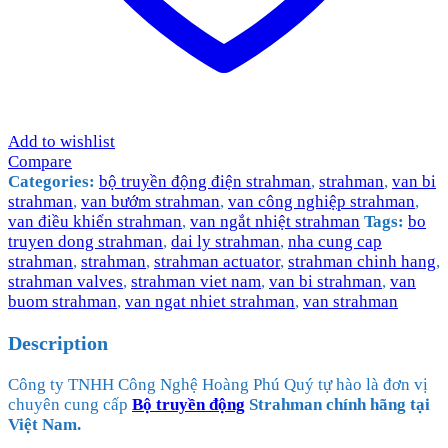
Add to wishlist
Compare
Categories:
bộ truyền động điện strahman
,
strahman
,
van bi
strahman
,
van bướm strahman
,
van công nghiệp strahman
,
van điều khiển strahman
,
van ngắt nhiệt strahman
Tags:
bo
truyen dong strahman
,
dai ly strahman
,
nha cung cap
strahman
,
strahman
,
strahman actuator
,
strahman chinh hang
,
strahman valves
,
strahman viet nam
,
van bi strahman
,
van
buom strahman
,
van ngat nhiet strahman
,
van strahman
Description
Công ty TNHH Công Nghệ Hoàng Phú Quý tự hào là đơn vị
chuyên cung cấp
Bộ truyền động
Strahman chính hãng tại
Việt Nam.