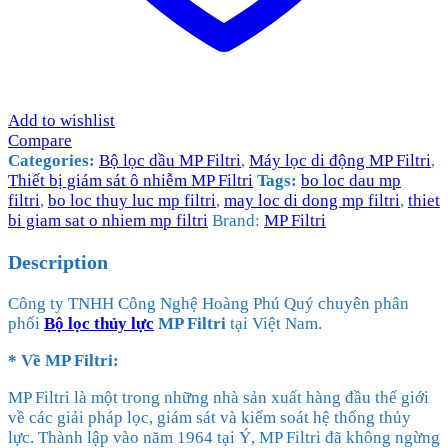
Add to wishlist
Compare
Categories:
Bộ lọc dầu MP Filtri
,
Máy lọc di động MP Filtri
,
Thiết bị giám sát ô nhiễm MP Filtri
Tags:
bo loc dau mp
filtri
,
bo loc thuy luc mp filtri
,
may loc di dong mp filtri
,
thiet
bi giam sat o nhiem mp filtri
Brand:
MP Filtri
Description
Công ty TNHH Công Nghệ Hoàng Phú Quý chuyên phân
phối
Bộ lọc thủy lực
MP Filtri
tại Việt Nam.
* Về MP Filtri:
MP Filtri là một trong những nhà sản xuất hàng đầu thế giới
về các giải pháp lọc, giám sát và kiểm soát hệ thống thủy
lực. Thành lập vào năm 1964 tại Ý, MP Filtri đã không ngừng