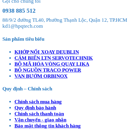
Gọi cho chúng tôi
0938 885 512
88/9/2 đường TL40, Phường Thạnh Lộc, Quận 12, TP.HCM
kd1@hpqtech.com
Sản phẩm tiêu biểu
KHỚP NỐI XOAY DEUBLIN
CẢM BIẾN LTN SERVOTECHNIK
BỘ MÃ HÓA VÒNG QUAY LIKA
BỘ NGUỒN TRACO POWER
VAN BƯỚM ORBINOX
Quy định – Chính sách
Chính sách mua hàng
Quy định bảo hành
Chính sách thanh toán
Vận chuyển - giao nhận
Bảo mật thông tin khách hàng