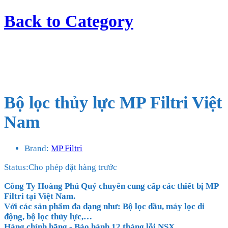
Back to
Category
Bộ lọc thủy lực MP Filtri Việt
Nam
Brand:
MP Filtri
Status:
Cho phép đặt hàng trước
Công Ty Hoàng Phú Quý chuyên cung cấp các thiết bị MP
Filtri tại Việt Nam.
Với các sản phẩm đa dạng như: Bộ lọc dầu, máy lọc di
động, bộ lọc thủy lực,…
Hàng chính hãng - Bảo hành 12 tháng lỗi NSX.