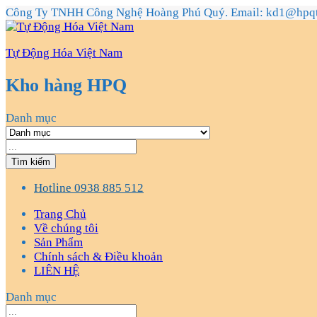
Công Ty TNHH Công Nghệ Hoàng Phú Quý. Email: kd1@hpq
Tự Động Hóa Việt Nam
Kho hàng HPQ
Danh mục
Tìm kiếm
Hotline
0938 885 512
Trang Chủ
Về chúng tôi
Sản Phẩm
Chính sách & Điều khoản
LIÊN HỆ
Danh mục