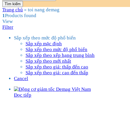
Tìm kiếm
Trang chủ
»
toi nang demag
1
Products found
View
Filter
Sắp xếp theo mức độ phổ biến
Sắp xếp mặc định
Sắp xếp theo mức độ phổ biến
Sắp xếp theo xếp hạng trung bình
Sắp xếp theo mới nhất
Sắp xếp theo giá: thấp đến cao
Sắp xếp theo giá: cao đến thấp
Cancel
Đọc tiếp