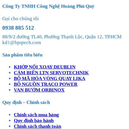
Công Ty TNHH Công Nghệ Hoàng Phú Quý
Gọi cho chúng tôi
0938 885 512
88/9/2 đường TL40, Phường Thạnh Lộc, Quận 12, TP.HCM
kd1@hpqtech.com
Sản phẩm tiêu biểu
KHỚP NỐI XOAY DEUBLIN
CẢM BIẾN LTN SERVOTECHNIK
BỘ MÃ HÓA VÒNG QUAY LIKA
BỘ NGUỒN TRACO POWER
VAN BƯỚM ORBINOX
Quy định – Chính sách
Chính sách mua hàng
Quy định bảo hành
Chính sách thanh toán