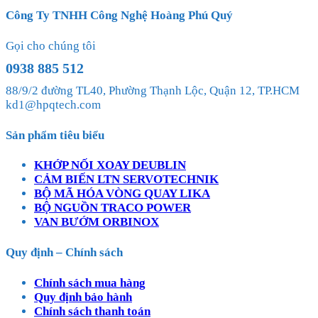
Công Ty TNHH Công Nghệ Hoàng Phú Quý
Gọi cho chúng tôi
0938 885 512
88/9/2 đường TL40, Phường Thạnh Lộc, Quận 12, TP.HCM
kd1@hpqtech.com
Sản phẩm tiêu biểu
KHỚP NỐI XOAY DEUBLIN
CẢM BIẾN LTN SERVOTECHNIK
BỘ MÃ HÓA VÒNG QUAY LIKA
BỘ NGUỒN TRACO POWER
VAN BƯỚM ORBINOX
Quy định – Chính sách
Chính sách mua hàng
Quy định bảo hành
Chính sách thanh toán