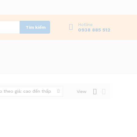
Hotline
Tìm kiếm
0938 885 512
p theo giá: cao đến thấp
View