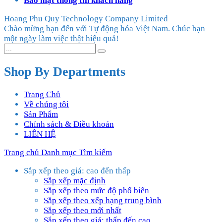
Bảo mật thông tin khách hàng
Hoang Phu Quy Technology Company Limited
Chào mừng bạn đến với Tự động hóa Việt Nam. Chúc bạn
một ngày làm việc thật hiệu quả!
Shop By Departments
Trang Chủ
Về chúng tôi
Sản Phẩm
Chính sách & Điều khoản
LIÊN HỆ
Trang chủ
Danh mục
Tìm kiếm
Sắp xếp theo giá: cao đến thấp
Sắp xếp mặc định
Sắp xếp theo mức độ phổ biến
Sắp xếp theo xếp hạng trung bình
Sắp xếp theo mới nhất
Sắp xếp theo giá: thấp đến cao