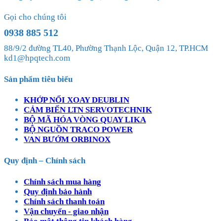
Gọi cho chúng tôi
0938 885 512
88/9/2 đường TL40, Phường Thạnh Lộc, Quận 12, TP.HCM
kd1@hpqtech.com
Sản phẩm tiêu biểu
KHỚP NỐI XOAY DEUBLIN
CẢM BIẾN LTN SERVOTECHNIK
BỘ MÃ HÓA VÒNG QUAY LIKA
BỘ NGUỒN TRACO POWER
VAN BƯỚM ORBINOX
Quy định – Chính sách
Chính sách mua hàng
Quy định bảo hành
Chính sách thanh toán
Vận chuyển - giao nhận