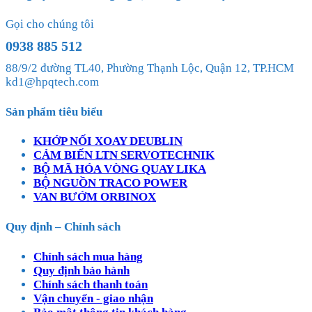
Gọi cho chúng tôi
0938 885 512
88/9/2 đường TL40, Phường Thạnh Lộc, Quận 12, TP.HCM
kd1@hpqtech.com
Sản phẩm tiêu biểu
KHỚP NỐI XOAY DEUBLIN
CẢM BIẾN LTN SERVOTECHNIK
BỘ MÃ HÓA VÒNG QUAY LIKA
BỘ NGUỒN TRACO POWER
VAN BƯỚM ORBINOX
Quy định – Chính sách
Chính sách mua hàng
Quy định bảo hành
Chính sách thanh toán
Vận chuyển - giao nhận