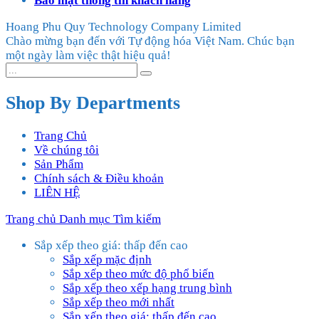
Bảo mật thông tin khách hàng
Hoang Phu Quy Technology Company Limited
Chào mừng bạn đến với Tự động hóa Việt Nam. Chúc bạn
một ngày làm việc thật hiệu quả!
Shop By Departments
Trang Chủ
Về chúng tôi
Sản Phẩm
Chính sách & Điều khoản
LIÊN HỆ
Trang chủ
Danh mục
Tìm kiếm
Sắp xếp theo giá: thấp đến cao
Sắp xếp mặc định
Sắp xếp theo mức độ phổ biến
Sắp xếp theo xếp hạng trung bình
Sắp xếp theo mới nhất
Sắp xếp theo giá: thấp đến cao