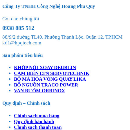
Công Ty TNHH Công Nghệ Hoàng Phú Quý
Gọi cho chúng tôi
0938 885 512
88/9/2 đường TL40, Phường Thạnh Lộc, Quận 12, TP.HCM
kd1@hpqtech.com
Sản phẩm tiêu biểu
KHỚP NỐI XOAY DEUBLIN
CẢM BIẾN LTN SERVOTECHNIK
BỘ MÃ HÓA VÒNG QUAY LIKA
BỘ NGUỒN TRACO POWER
VAN BƯỚM ORBINOX
Quy định – Chính sách
Chính sách mua hàng
Quy định bảo hành
Chính sách thanh toán