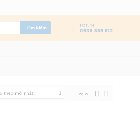
Hotline
Tìm kiếm
0938 885 512
p theo mới nhất
View