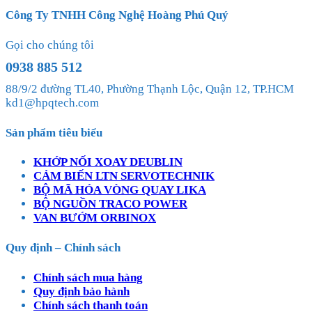
Công Ty TNHH Công Nghệ Hoàng Phú Quý
Gọi cho chúng tôi
0938 885 512
88/9/2 đường TL40, Phường Thạnh Lộc, Quận 12, TP.HCM
kd1@hpqtech.com
Sản phẩm tiêu biểu
KHỚP NỐI XOAY DEUBLIN
CẢM BIẾN LTN SERVOTECHNIK
BỘ MÃ HÓA VÒNG QUAY LIKA
BỘ NGUỒN TRACO POWER
VAN BƯỚM ORBINOX
Quy định – Chính sách
Chính sách mua hàng
Quy định bảo hành
Chính sách thanh toán