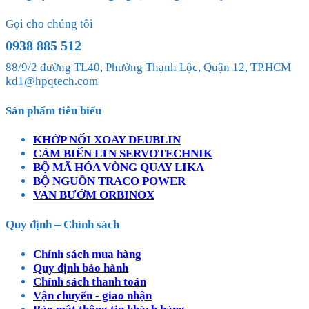
Gọi cho chúng tôi
0938 885 512
88/9/2 đường TL40, Phường Thạnh Lộc, Quận 12, TP.HCM
kd1@hpqtech.com
Sản phẩm tiêu biểu
KHỚP NỐI XOAY DEUBLIN
CẢM BIẾN LTN SERVOTECHNIK
BỘ MÃ HÓA VÒNG QUAY LIKA
BỘ NGUỒN TRACO POWER
VAN BƯỚM ORBINOX
Quy định – Chính sách
Chính sách mua hàng
Quy định bảo hành
Chính sách thanh toán
Vận chuyển - giao nhận