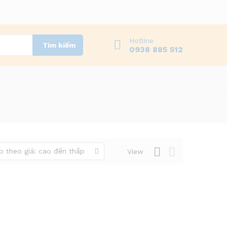
Hotline
Tìm kiếm
0938 885 512
p theo giá: cao đến thấp
View