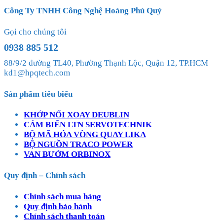
Công Ty TNHH Công Nghệ Hoàng Phú Quý
Gọi cho chúng tôi
0938 885 512
88/9/2 đường TL40, Phường Thạnh Lộc, Quận 12, TP.HCM
kd1@hpqtech.com
Sản phẩm tiêu biểu
KHỚP NỐI XOAY DEUBLIN
CẢM BIẾN LTN SERVOTECHNIK
BỘ MÃ HÓA VÒNG QUAY LIKA
BỘ NGUỒN TRACO POWER
VAN BƯỚM ORBINOX
Quy định – Chính sách
Chính sách mua hàng
Quy định bảo hành
Chính sách thanh toán