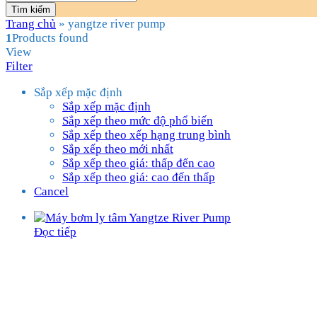
Tìm kiếm
Trang chủ
»
yangtze river pump
1
Products found
View
Filter
Sắp xếp mặc định
Sắp xếp mặc định
Sắp xếp theo mức độ phổ biến
Sắp xếp theo xếp hạng trung bình
Sắp xếp theo mới nhất
Sắp xếp theo giá: thấp đến cao
Sắp xếp theo giá: cao đến thấp
Cancel
Đọc tiếp