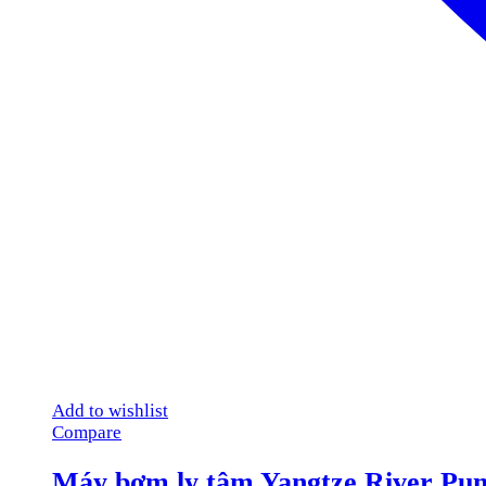
Add to wishlist
Compare
Máy bơm ly tâm Yangtze River Pu