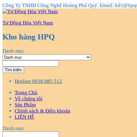
Công Ty TNHH Công Nghệ Hoàng Phú Quý. Email: kd1@hpq
Tự Động Hóa Việt Nam
Kho hàng HPQ
Danh mục
Tìm kiếm
Hotline
0938 885 512
Trang Chủ
Về chúng tôi
Sản Phẩm
Chính sách & Điều khoản
LIÊN HỆ
Danh mục