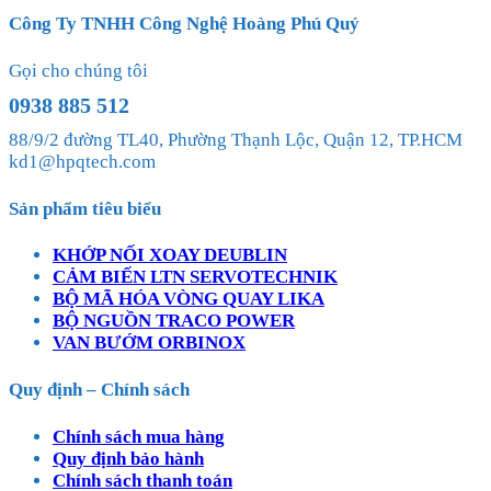
Công Ty TNHH Công Nghệ Hoàng Phú Quý
Gọi cho chúng tôi
0938 885 512
88/9/2 đường TL40, Phường Thạnh Lộc, Quận 12, TP.HCM
kd1@hpqtech.com
Sản phẩm tiêu biểu
KHỚP NỐI XOAY DEUBLIN
CẢM BIẾN LTN SERVOTECHNIK
BỘ MÃ HÓA VÒNG QUAY LIKA
BỘ NGUỒN TRACO POWER
VAN BƯỚM ORBINOX
Quy định – Chính sách
Chính sách mua hàng
Quy định bảo hành
Chính sách thanh toán