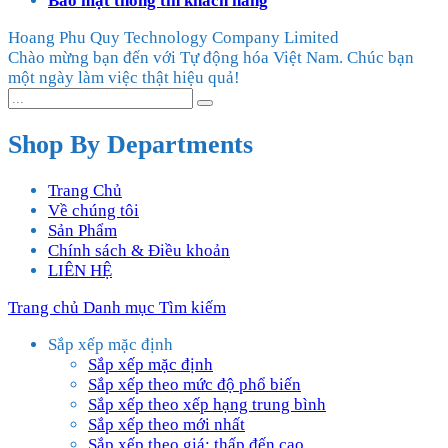
Bảo mật thông tin khách hàng
Hoang Phu Quy Technology Company Limited
Chào mừng bạn đến với Tự động hóa Việt Nam. Chúc bạn
một ngày làm việc thật hiệu quả!
Shop By Departments
Trang Chủ
Về chúng tôi
Sản Phẩm
Chính sách & Điều khoản
LIÊN HỆ
Trang chủ
Danh mục
Tìm kiếm
Sắp xếp mặc định
Sắp xếp mặc định
Sắp xếp theo mức độ phổ biến
Sắp xếp theo xếp hạng trung bình
Sắp xếp theo mới nhất
Sắp xếp theo giá: thấp đến cao