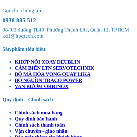
Gọi cho chúng tôi
0938 885 512
88/9/2 đường TL40, Phường Thạnh Lộc, Quận 12, TP.HCM
kd1@hpqtech.com
Sản phẩm tiêu biểu
KHỚP NỐI XOAY DEUBLIN
CẢM BIẾN LTN SERVOTECHNIK
BỘ MÃ HÓA VÒNG QUAY LIKA
BỘ NGUỒN TRACO POWER
VAN BƯỚM ORBINOX
Quy định – Chính sách
Chính sách mua hàng
Quy định bảo hành
Chính sách thanh toán
Vận chuyển - giao nhận