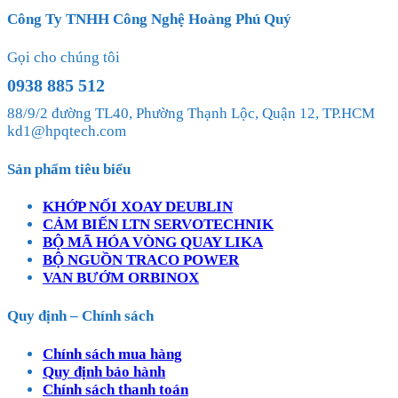
Công Ty TNHH Công Nghệ Hoàng Phú Quý
Gọi cho chúng tôi
0938 885 512
88/9/2 đường TL40, Phường Thạnh Lộc, Quận 12, TP.HCM
kd1@hpqtech.com
Sản phẩm tiêu biểu
KHỚP NỐI XOAY DEUBLIN
CẢM BIẾN LTN SERVOTECHNIK
BỘ MÃ HÓA VÒNG QUAY LIKA
BỘ NGUỒN TRACO POWER
VAN BƯỚM ORBINOX
Quy định – Chính sách
Chính sách mua hàng
Quy định bảo hành
Chính sách thanh toán