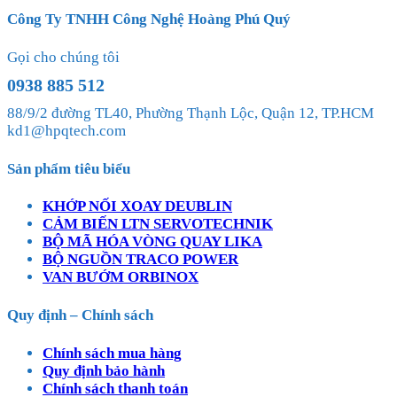
Công Ty TNHH Công Nghệ Hoàng Phú Quý
Gọi cho chúng tôi
0938 885 512
88/9/2 đường TL40, Phường Thạnh Lộc, Quận 12, TP.HCM
kd1@hpqtech.com
Sản phẩm tiêu biểu
KHỚP NỐI XOAY DEUBLIN
CẢM BIẾN LTN SERVOTECHNIK
BỘ MÃ HÓA VÒNG QUAY LIKA
BỘ NGUỒN TRACO POWER
VAN BƯỚM ORBINOX
Quy định – Chính sách
Chính sách mua hàng
Quy định bảo hành
Chính sách thanh toán