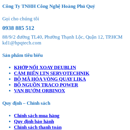
Công Ty TNHH Công Nghệ Hoàng Phú Quý
Gọi cho chúng tôi
0938 885 512
88/9/2 đường TL40, Phường Thạnh Lộc, Quận 12, TP.HCM
kd1@hpqtech.com
Sản phẩm tiêu biểu
KHỚP NỐI XOAY DEUBLIN
CẢM BIẾN LTN SERVOTECHNIK
BỘ MÃ HÓA VÒNG QUAY LIKA
BỘ NGUỒN TRACO POWER
VAN BƯỚM ORBINOX
Quy định – Chính sách
Chính sách mua hàng
Quy định bảo hành
Chính sách thanh toán