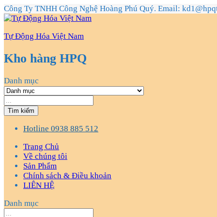
Công Ty TNHH Công Nghệ Hoàng Phú Quý. Email: kd1@hpq
Tự Động Hóa Việt Nam
Kho hàng HPQ
Danh mục
Tìm kiếm
Hotline
0938 885 512
Trang Chủ
Về chúng tôi
Sản Phẩm
Chính sách & Điều khoản
LIÊN HỆ
Danh mục