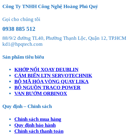
Công Ty TNHH Công Nghệ Hoàng Phú Quý
Gọi cho chúng tôi
0938 885 512
88/9/2 đường TL40, Phường Thạnh Lộc, Quận 12, TP.HCM
kd1@hpqtech.com
Sản phẩm tiêu biểu
KHỚP NỐI XOAY DEUBLIN
CẢM BIẾN LTN SERVOTECHNIK
BỘ MÃ HÓA VÒNG QUAY LIKA
BỘ NGUỒN TRACO POWER
VAN BƯỚM ORBINOX
Quy định – Chính sách
Chính sách mua hàng
Quy định bảo hành
Chính sách thanh toán