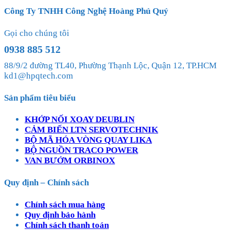
Công Ty TNHH Công Nghệ Hoàng Phú Quý
Gọi cho chúng tôi
0938 885 512
88/9/2 đường TL40, Phường Thạnh Lộc, Quận 12, TP.HCM
kd1@hpqtech.com
Sản phẩm tiêu biểu
KHỚP NỐI XOAY DEUBLIN
CẢM BIẾN LTN SERVOTECHNIK
BỘ MÃ HÓA VÒNG QUAY LIKA
BỘ NGUỒN TRACO POWER
VAN BƯỚM ORBINOX
Quy định – Chính sách
Chính sách mua hàng
Quy định bảo hành
Chính sách thanh toán