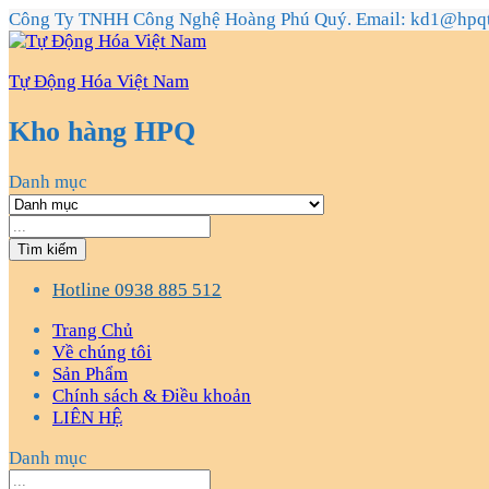
Công Ty TNHH Công Nghệ Hoàng Phú Quý. Email: kd1@hpq
Tự Động Hóa Việt Nam
Kho hàng HPQ
Danh mục
Tìm kiếm
Hotline
0938 885 512
Trang Chủ
Về chúng tôi
Sản Phẩm
Chính sách & Điều khoản
LIÊN HỆ
Danh mục