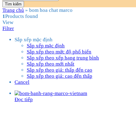
Tìm kiếm
Trang chủ
»
bom hoa chat marco
1
Products found
View
Filter
Sắp xếp mặc định
Sắp xếp mặc định
Sắp xếp theo mức độ phổ biến
Sắp xếp theo xếp hạng trung bình
Sắp xếp theo mới nhất
Sắp xếp theo giá: thấp đến cao
Sắp xếp theo giá: cao đến thấp
Cancel
Đọc tiếp