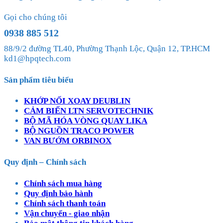
Gọi cho chúng tôi
0938 885 512
88/9/2 đường TL40, Phường Thạnh Lộc, Quận 12, TP.HCM
kd1@hpqtech.com
Sản phẩm tiêu biểu
KHỚP NỐI XOAY DEUBLIN
CẢM BIẾN LTN SERVOTECHNIK
BỘ MÃ HÓA VÒNG QUAY LIKA
BỘ NGUỒN TRACO POWER
VAN BƯỚM ORBINOX
Quy định – Chính sách
Chính sách mua hàng
Quy định bảo hành
Chính sách thanh toán
Vận chuyển - giao nhận