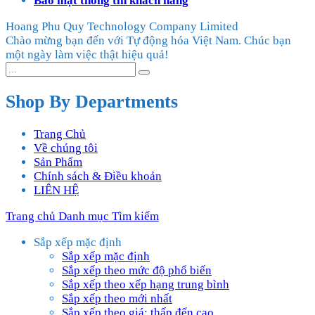
Bảo mật thông tin khách hàng
Hoang Phu Quy Technology Company Limited
Chào mừng bạn đến với Tự động hóa Việt Nam. Chúc bạn
một ngày làm việc thật hiệu quả!
Shop By Departments
Trang Chủ
Về chúng tôi
Sản Phẩm
Chính sách & Điều khoản
LIÊN HỆ
Trang chủ
Danh mục
Tìm kiếm
Sắp xếp mặc định
Sắp xếp mặc định
Sắp xếp theo mức độ phổ biến
Sắp xếp theo xếp hạng trung bình
Sắp xếp theo mới nhất
Sắp xếp theo giá: thấp đến cao