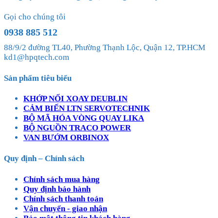
Gọi cho chúng tôi
0938 885 512
88/9/2 đường TL40, Phường Thạnh Lộc, Quận 12, TP.HCM
kd1@hpqtech.com
Sản phẩm tiêu biểu
KHỚP NỐI XOAY DEUBLIN
CẢM BIẾN LTN SERVOTECHNIK
BỘ MÃ HÓA VÒNG QUAY LIKA
BỘ NGUỒN TRACO POWER
VAN BƯỚM ORBINOX
Quy định – Chính sách
Chính sách mua hàng
Quy định bảo hành
Chính sách thanh toán
Vận chuyển - giao nhận