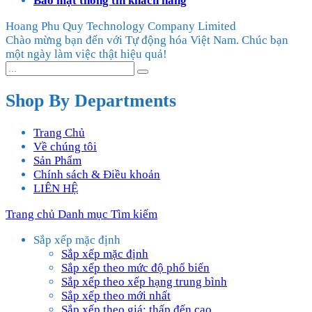
Bảo mật thông tin khách hàng
Hoang Phu Quy Technology Company Limited
Chào mừng bạn đến với Tự động hóa Việt Nam. Chúc bạn
một ngày làm việc thật hiệu quả!
Shop By Departments
Trang Chủ
Về chúng tôi
Sản Phẩm
Chính sách & Điều khoản
LIÊN HỆ
Trang chủ
Danh mục
Tìm kiếm
Sắp xếp mặc định
Sắp xếp mặc định
Sắp xếp theo mức độ phổ biến
Sắp xếp theo xếp hạng trung bình
Sắp xếp theo mới nhất
Sắp xếp theo giá: thấp đến cao